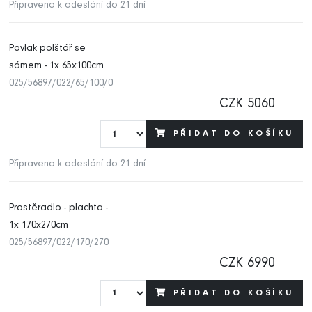
Připraveno k odeslání do 21 dní
Povlak polštář se
sámem - 1x 65x100cm
025/56897/022/65/100/0
CZK 5060
PŘIDAT DO KOŠÍKU
Připraveno k odeslání do 21 dní
Prostěradlo - plachta -
1x 170x270cm
025/56897/022/170/270
CZK 6990
PŘIDAT DO KOŠÍKU