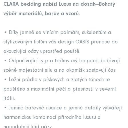
CLARA bedding nabízí Luxus na dosah—Bohatý
výběr materiálů, barev a vzorů.
• Díky jemně se vlnícím palmám, sukulentům a
stylizovaným listům vás design OASIS přenese do
okouzlující oázy uprostřed pouště.
• Odpočívající tygr a tečkovaný leopard dodávají
scéně majestátní sílu a na okamžik zastavují čas.
• Ložní prádlo v pískových a zlatých tónech je
potištěno s maximální péčí a přesností v severní
Itálii.
• Jemné barevné nuance a jemné detaily vytvářejí
harmonickou kombinaci přírodního luxusu a
napodobují klid oázy.