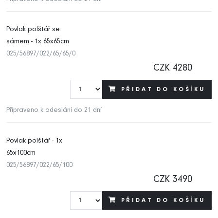
Povlak polštář se
sámem - 1x 65x65cm
025/56897/022/65/65/0
CZK 4280
PŘIDAT DO KOŠÍKU
Připraveno k odeslání do 21 dní
Povlak polštář - 1x
65x100cm
025/56897/022/65/100
CZK 3490
PŘIDAT DO KOŠÍKU