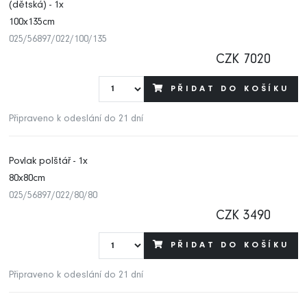
(dětská) - 1x
100x135cm
025/56897/022/100/135
CZK 7020
PŘIDAT DO KOŠÍKU
Připraveno k odeslání do 21 dní
Povlak polštář - 1x
80x80cm
025/56897/022/80/80
CZK 3490
PŘIDAT DO KOŠÍKU
Připraveno k odeslání do 21 dní