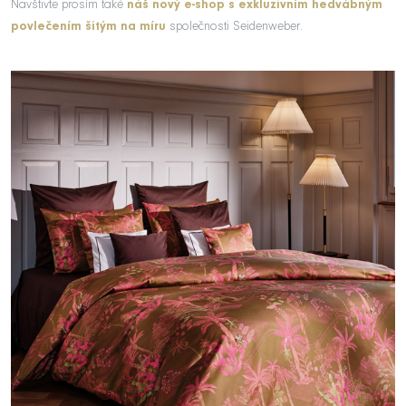
Navštivte prosím také
náš nový e-shop s exkluzivním hedvábným
povlečením šitým na míru
společnosti Seidenweber.