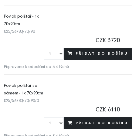
Povlak polštář - 1x
70x90cm
025/56780/70/90
CZK 3720
PŘIDAT DO KOŠÍKU
Připraveno k odeslání do 3-4 týdnů
Povlak polštář se
sámem - 1x 70x90cm
025/56780/70/90/0
CZK 6110
PŘIDAT DO KOŠÍKU