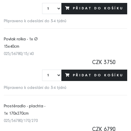
PŘIDAT DO KOŠÍKU
Připraveno k odeslání do 3-4 týdnů
Povlak rolka - 1x Ø
15x40cm
025/56780/15/40
CZK 3750
PŘIDAT DO KOŠÍKU
Připraveno k odeslání do 3-4 týdnů
Prostěradlo - plachta -
1x 170x270cm
025/56780/170/270
CZK 6790