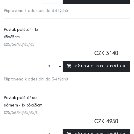
Připraveno k odeslání do 3-4 týdnů
Povlak polštář - 1x
65x65cm
025/56780/65/65
CZK 3140
PŘIDAT DO KOŠÍKU
Připraveno k odeslání do 3-4 týdnů
Povlak polštář se
sámem - 1x 65x65cm
025/56780/65/65/0
CZK 4950