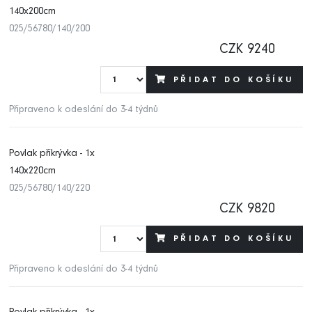
140x200cm
025/56780/140/200
CZK 9240
PŘIDAT DO KOŠÍKU
Připraveno k odeslání do 3-4 týdnů
Povlak přikrývka - 1x
140x220cm
025/56780/140/220
CZK 9820
PŘIDAT DO KOŠÍKU
Připraveno k odeslání do 3-4 týdnů