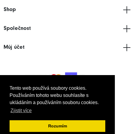
Shop
Společnost
Můj účet
Tento web používá soubory cookies.
Tento web používá soubory cookies.
Používáním tohoto webu souhlasíte s
Používáním tohoto webu souhlasíte s
ukládáním a používáním souboru cookies.
ukládáním a používáním souboru cookies.
© 2005
- 2026 Imakdynamic UK Limited.
Zjistit více
Zjistit více
Všechna práva vyhrazena.
Rozumím
Rozumím
VŠEOBECNÉ OBCHODNÍ PODMÍNKY