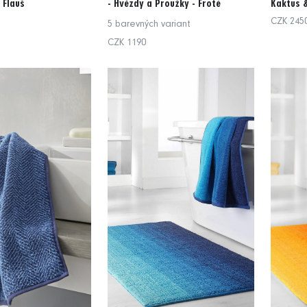
 Flauš
- Hvězdy a Proužky - Froté
Kaktus &
CZK 245
5 barevných variant
CZK 1190