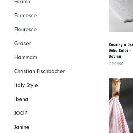
Eskimo
Formesse
Fleuresse
Graser
Ručníky a Os
Duha Color - 
Bavlna
Hammam
CZK 990
Christian Fischbacher
Italy Style
Ibena
JOOP!
Janine