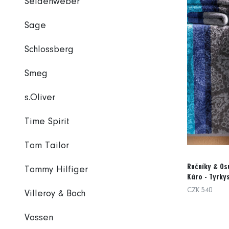
Seidenweber
Sage
Schlossberg
Smeg
s.Oliver
Time Spirit
Tom Tailor
Ručníky & Os
Tommy Hilfiger
Káro - Tyrky
CZK 540
Villeroy & Boch
Vossen