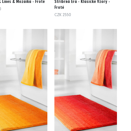
 Lines & Mozaika - Froté
Stříbrná Éra - Klasické Vzory -
Froté
0
CZK 2550