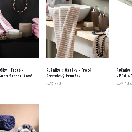
šky - Froté -
Ručníky a Osušky - Froté -
Ručníky 
 Sada Starorůžová
Pastelový Proužek
- Bílá &
CZK 720
CZK 105