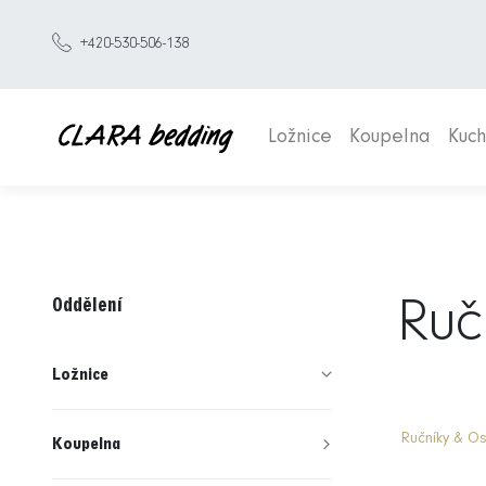
+420-530-506-138
Ložnice
Koupelna
Kuc
Oddělení
Ruč
Ložnice
Ručníky & O
Koupelna