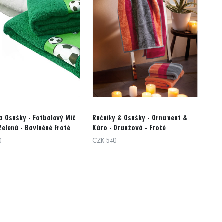
a Osušky - Fotbalový Míč
Ručníky & Osušky - Ornament &
 Zelená - Bavlněné Froté
Káro - Oranžová - Froté
0
CZK 540