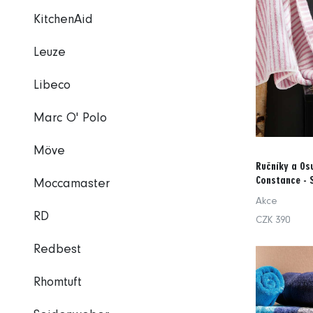
KitchenAid
Leuze
Libeco
Marc O' Polo
Möve
Ručníky a Osu
Constance -
Moccamaster
Akce
RD
CZK 390
Redbest
Rhomtuft