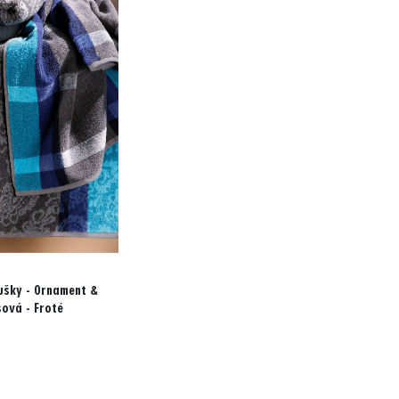
ušky - Ornament &
sová - Froté