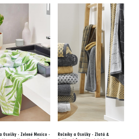
a Osušky - Zelené Mexico -
Ručníky a Osušky - Zlatá &