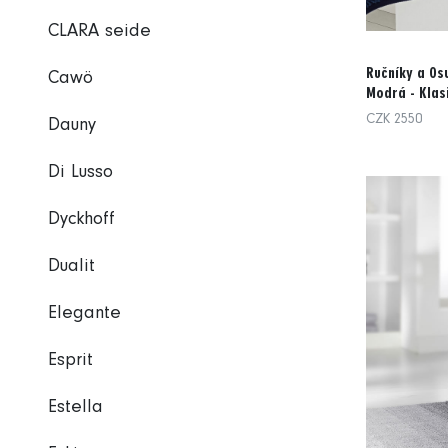
CLARA seide
Ručníky a Osu
Cawö
Modrá - Klas
CZK 2550
Dauny
Di Lusso
Dyckhoff
Dualit
Elegante
Esprit
Estella