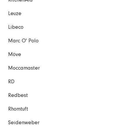
KitchenAid
Leuze
Libeco
Marc O' Polo
Möve
Moccamaster
RD
Redbest
Rhomtuft
Seidenweber