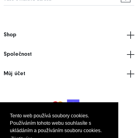
Shop
Společnost
Můj účet
Tento web používá soubory cookies.
Tento web používá soubory cookies.
Používáním tohoto webu souhlasíte s
Používáním tohoto webu souhlasíte s
ukládáním a používáním souboru cookies.
ukládáním a používáním souboru cookies.
© 2005
- 2026 Imakdynamic UK Limited.