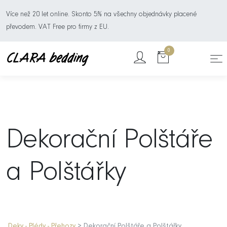
Více než 20 let online. Skonto 5% na všechny objednávky placené
převodem. VAT Free pro firmy z EU.
0
Dekorační Polštáře
a Polštářky
Deky - Plédy - Přehozy
> Dekorační Polštáře a Polštářky