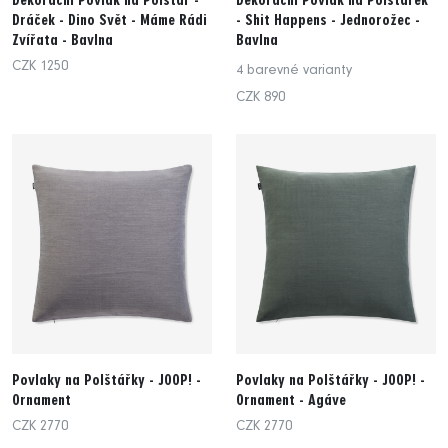
Dekorační Povlak na Polštář -
Dekorační Povlak na Polštářek
Dráček - Dino Svět - Máme Rádi
- Shit Happens - Jednorožec -
Zvířata - Bavlna
Bavlna
CZK 1250
4 barevné varianty
CZK 890
Povlaky na Polštářky - JOOP! -
Povlaky na Polštářky - JOOP! -
Ornament
Ornament - Agáve
CZK 2770
CZK 2770