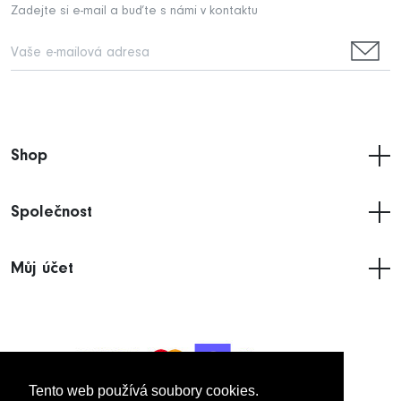
Zadejte si e-mail a buďte s námi v kontaktu
Shop
Společnost
Můj účet
Tento web používá soubory cookies.
Tento web používá soubory cookies.