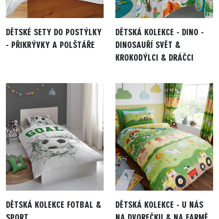
DĚTSKÉ SETY DO POSTÝLKY
DĚTSKÁ KOLEKCE - DINO -
- PŘIKRÝVKY A POLŠTÁŘE
DINOSAUŘÍ SVĚT &
KROKODÝLCI & DRÁČCI
DĚTSKÁ KOLEKCE FOTBAL &
DĚTSKÁ KOLEKCE - U NÁS
SPORT
NA DVOREČKU & NA FARMĚ