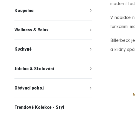
moderní tec
Koupelna
V nabídce na
funkčními m
Wellness & Relax
Billerbeck j
Kuchyně
a klidný spá
Jídelna & Stolování
Obývací pokoj
Trendové Kolekce - Styl