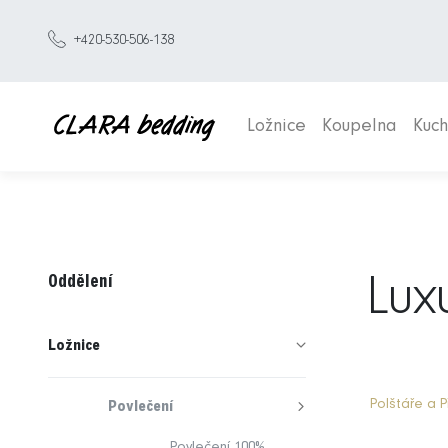
+420-530-506-138
Ložnice
Koupelna
Kuc
Oddělení
Luxu
Ložnice
Polštáře a Př
Povlečení
Povlečení 100%