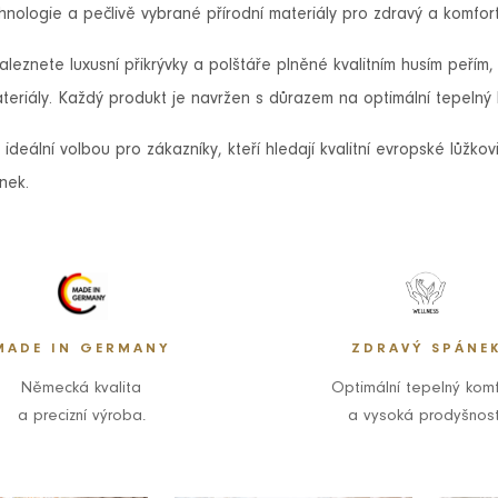
hnologie a pečlivě vybrané přírodní materiály pro zdravý a komfor
leznete luxusní přikrývky a polštáře plněné kvalitním husím peřím
ateriály. Každý produkt je navržen s důrazem na optimální tepelný 
e ideální volbou pro zákazníky, kteří hledají kvalitní evropské lůžk
nek.
MADE IN GERMANY
ZDRAVÝ SPÁNE
Německá kvalita
Optimální tepelný komf
a precizní výroba.
a vysoká prodyšnost