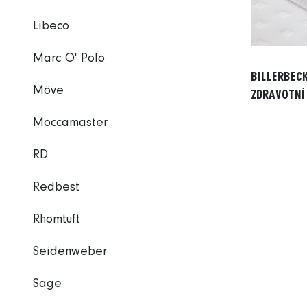
Libeco
Marc O' Polo
BILLERBEC
Möve
ZDRAVOTNÍ 
Moccamaster
RD
Redbest
Rhomtuft
Seidenweber
Sage