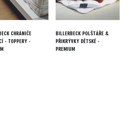
BECK CHRÁNIČE
BILLERBECK POLŠTÁŘE &
Í - TOPPERY -
PŘIKRÝVKY DĚTSKÉ -
UM
PREMIUM