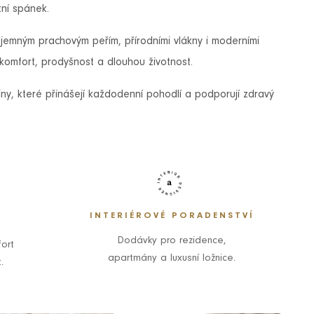
tní spánek.
, jemným prachovým peřím, přírodními vlákny i moderními
komfort, prodyšnost a dlouhou životnost.
oviny, které přinášejí každodenní pohodlí a podporují zdravý
INTERIÉROVÉ PORADENSTVÍ
K
Dodávky pro rezidence,
ort
apartmány a luxusní ložnice.
.