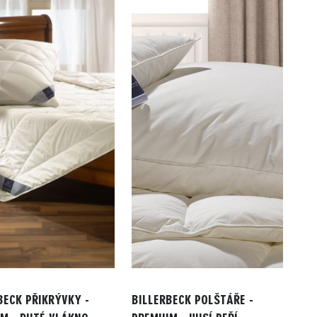
BECK PŘIKRÝVKY -
BILLERBECK POLŠTÁŘE -