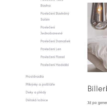
Bavlna
Povlečení Bavlněný
Satén
Povlečení
Jednobarevné
Povlečení Damašek
Povlečení Len
Povlečení Flanel
Povlečení Hedvábí
Prostěradla
Přikrývky a polštáře
Bille
Deky a plédy
Dětská ložnice
Již po gene