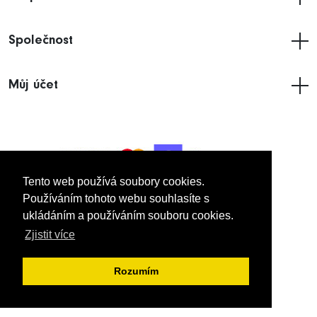
Společnost
Můj účet
Tento web používá soubory cookies.
Tento web používá soubory cookies.
Používáním tohoto webu souhlasíte s
Používáním tohoto webu souhlasíte s
ukládáním a používáním souboru cookies.
ukládáním a používáním souboru cookies.
© 2005
- 2026 Imakdynamic UK Limited.
Zjistit více
Zjistit více
Všechna práva vyhrazena.
Rozumím
Rozumím
VŠEOBECNÉ OBCHODNÍ PODMÍNKY
ZÁSADY OCHRANY OSOBNÍCH ÚDAJŮ
IMPRINT