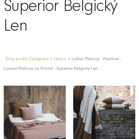
Superior Belgický
Len
Shop podle Designerů
>
Libeco
> Lněné Přehozy - Premium -
Luxusní Přehozy na Postel - Superior Belgický Len