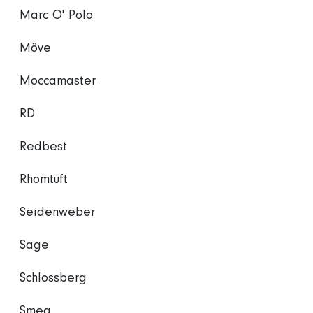
Marc O' Polo
Möve
Moccamaster
RD
Redbest
Rhomtuft
Seidenweber
Sage
Schlossberg
Smeg