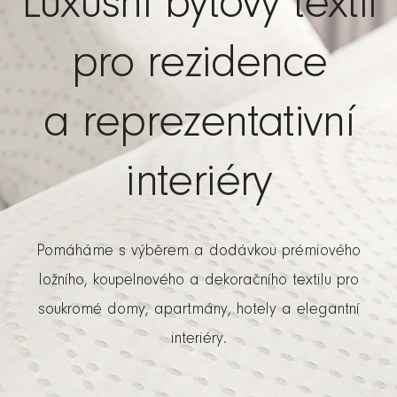
Luxusní bytový textil
pro rezidence
a reprezentativní
interiéry
Pomáháme s výběrem a dodávkou prémiového
ložního, koupelnového a dekoračního textilu pro
soukromé domy, apartmány, hotely a elegantní
interiéry.