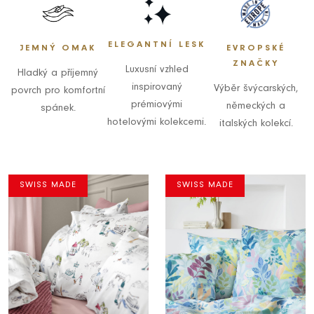
ELEGANTNÍ LESK
JEMNÝ OMAK
EVROPSKÉ
ZNAČKY
Luxusní vzhled
Hladký a příjemný
inspirovaný
Výběr švýcarských,
povrch pro komfortní
prémiovými
německých a
spánek.
hotelovými kolekcemi.
italských kolekcí.
SWISS MADE
SWISS MADE