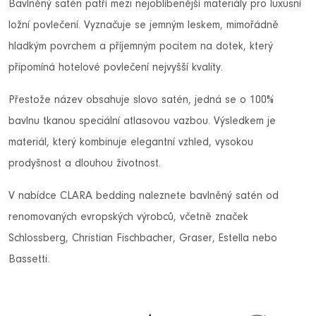
Bavlněný satén patří mezi nejoblíbenější materiály pro luxusní
ložní povlečení. Vyznačuje se jemným leskem, mimořádně
hladkým povrchem a příjemným pocitem na dotek, který
připomíná hotelové povlečení nejvyšší kvality.
Přestože název obsahuje slovo satén, jedná se o 100%
bavlnu tkanou speciální atlasovou vazbou. Výsledkem je
materiál, který kombinuje elegantní vzhled, vysokou
prodyšnost a dlouhou životnost.
V nabídce CLARA bedding naleznete bavlněný satén od
renomovaných evropských výrobců, včetně značek
Schlossberg, Christian Fischbacher, Graser, Estella nebo
Bassetti.